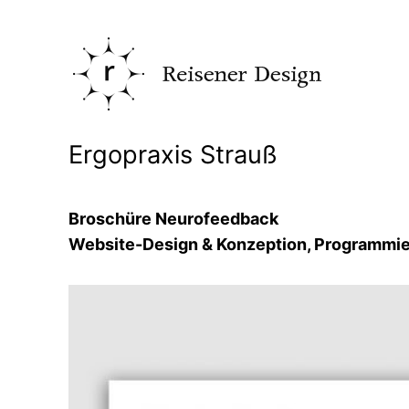
Zum
Inhalt
springen
Ergopraxis Strauß
Broschüre Neurofeedback
Website-Design & Konzeption, Programmier